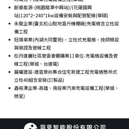
創睿能源-(桃園龍潭中興站)/(花蓮國興
站)120*2~240*1kw設備安裝與配管配線(華碩)
永龍企業(臺北松山駐地直升機棚廠)充電樁含立柱設
備工程
冠煬車業(內湖大同璽苑)，立柱式充電樁，技師規設
與簽證及管線工程
松丹達麗社區管委會團購案11車位-充電樁設備及管
線工程(華城、台達電)
展曜建設-連雲景粋集合住宅新建工程充電樁懸吊式
立柱40組含安裝(訂製品)
鑫裕澤企業-高雄、南投案汽車充電設備工程(華城、
微星)